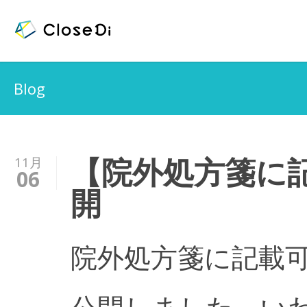
Blog
【院外処方箋に
11月
06
開
院外処方箋に記載
公開しました。い